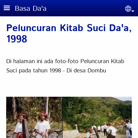
Skip to main content
Basa Da'a
Sel
Peluncuran Kitab Suci Da'a,
1998
Di halaman ini ada foto-foto Peluncuran Kitab
Suci pada tahun 1998 - Di desa Dombu