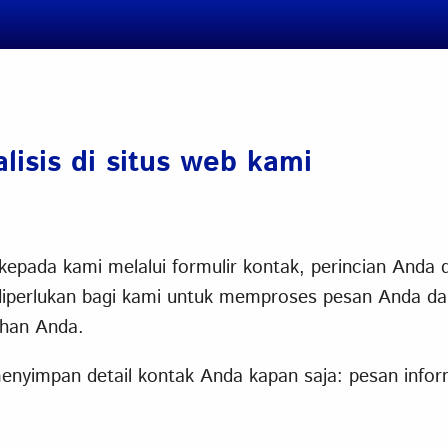
isis di situs web kami
pada kami melalui formulir kontak, perincian Anda da
diperlukan bagi kami untuk memproses pesan Anda dan
ahan Anda.
nyimpan detail kontak Anda kapan saja: pesan inform