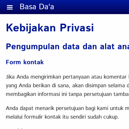
Skip to main content
Basa Da'a
Kebijakan Privasi
Pengumpulan data dan alat anal
Form kontak
Jika Anda mengirimkan pertanyaan atau komentar ke
yang Anda berikan di sana, akan disimpan selama 
membagikan informasi ini tanpa persetujuan tamb
Anda dapat menarik persetujuan bagi kami untuk me
melalui formulir kontak itu sendiri sudah cukup.