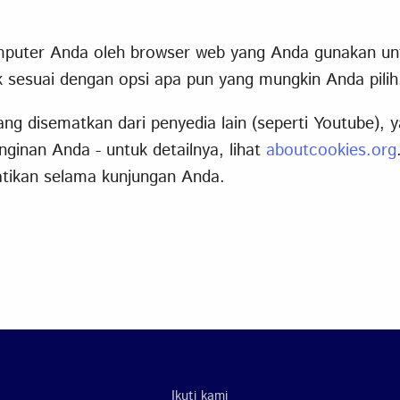
komputer Anda oleh browser web yang Anda gunakan un
 sesuai dengan opsi apa pun yang mungkin Anda pilih
g disematkan dari penyedia lain (seperti Youtube), 
ginan Anda - untuk detailnya, lihat
aboutcookies.org
atikan selama kunjungan Anda.
Ikuti kami