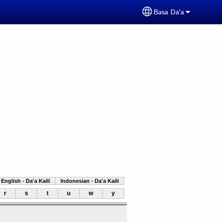
Basa Da'a
Select your langua