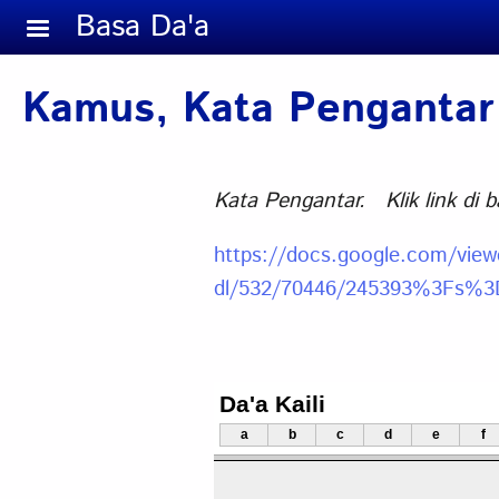
Skip to main content
Basa Da'a
Kamus, Kata Pengantar
Kata Pengantar. Klik link di 
https://docs.google.com/vie
dl/532/70446/245393%3Fs%3