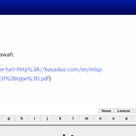
bawah.
wer?url=http%3A//basadaa.com/en/mlsp-
D1%26type%3D.pdf
)